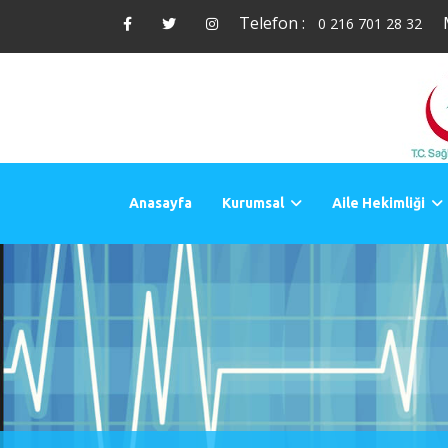
Telefon :
0 216 701 28 32
Anasayfa
Kurumsal
Aile Hekimliği