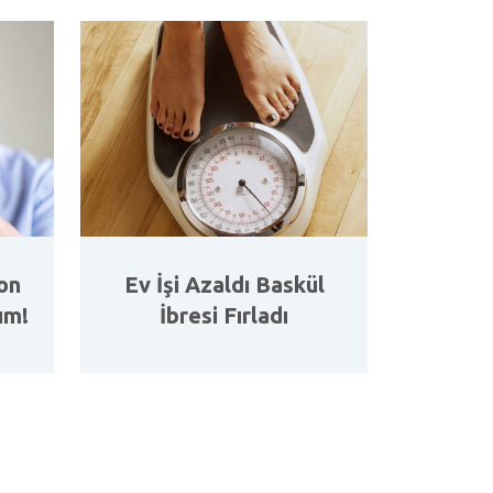
on
Ev İşi Azaldı Baskül
ım!
İbresi Fırladı