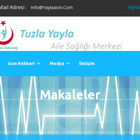
Mail Adresi :
Yayla
Info@yaylaasm.com
Asm Rehberi
Medya
İletişim
Makaleler