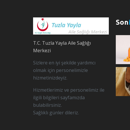
Son
T.C. Tuzla Yayla Aile Sağlığı
Merkezi
Sizlere en iyi şekilde yardımcı
olmak için personelimizle
hizmetinizdeyiz.
Hizmetlerimiz ve personelimiz ile
ilgili bilgileri sayfamızda
bulabilirsiniz.
Sağlıklı günler dileriz.