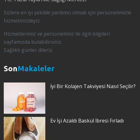
Sizlere en iyi şekilde yardımcı olmak için personelimizle
hizmetinizdeyiz.
Hizmetlerimiz ve personelimiz ile ilgili bilgileri
sayfamızda bulabilirsiniz.
Sağlıklı günler dileriz.
Son
Makaleler
İyi Bir Kolajen Takviyesi Nasıl Seçilir?
Ev İşi Azaldı Baskül İbresi Fırladı